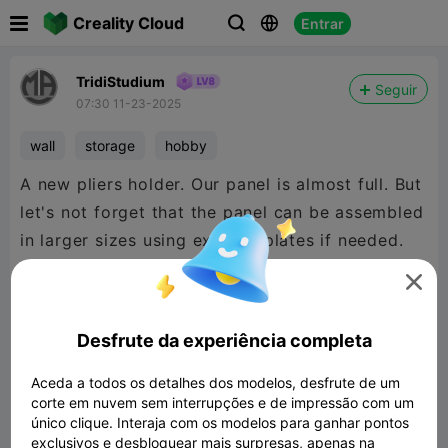

Creality Cloud
Entrar



TridiStudium
Seguir
07:30 11-23-2025
wall
storage
hobby
A new pliers holder. Our panel is almost full. But
let's not forget that the panel can be assembled
in larger sizes using existing plates if needed.

Desfrute da experiência completa
Aceda a todos os detalhes dos modelos, desfrute de um
corte em nuvem sem interrupções e de impressão com um
único clique. Interaja com os modelos para ganhar pontos
exclusivos e desbloquear mais surpresas, apenas na