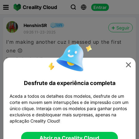

Creality Cloud
Entrar



HenshinSR
Seguir
09:26 11-23-2025
I'm making another cuz I messed up the first
one 😔
but it be holding stuff 😀

Added another since I can stack em
Desfrute da experiência completa
Aceda a todos os detalhes dos modelos, desfrute de um
corte em nuvem sem interrupções e de impressão com um
único clique. Interaja com os modelos para ganhar pontos
exclusivos e desbloquear mais surpresas, apenas na
stackable boxes
aplicação Creality Cloud!
34.78MB
Modelo 3D Relacionado
Abrir na Creality Cloud