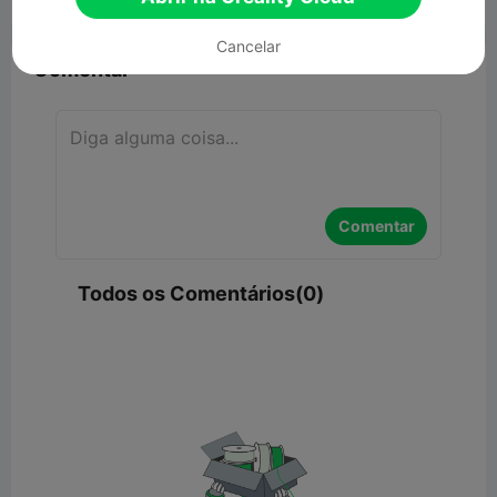


Denunciar
7

Cancelar
Comentar
Comentar
Todos os Comentários(0)