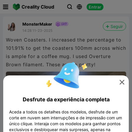

Creality Cloud
Entrar



MonsterMaker
Seguir
14:28 11-23-2025
Woven Coasters. I increased the percentage to
101.91% to get the coasters 100mm across which
is ample for a coffee mug. I used Overture
Brown filament. These are so pretty!

Desfrute da experiência completa
Aceda a todos os detalhes dos modelos, desfrute de um
corte em nuvem sem interrupções e de impressão com um
único clique. Interaja com os modelos para ganhar pontos
exclusivos e desbloquear mais surpresas, apenas na