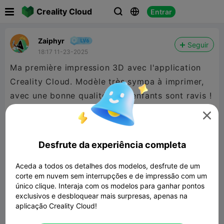

Creality Cloud
Entrar



Zaiphyr
Seguir
18:17 11-23-2025
Ma première impression 3D avec l'application
Creality Cloud. Modèle très sympa à imprimer,
avec une bonne qualité. Mes enfants sont ravis !
Merci pour le partage.

Desfrute da experiência completa
Aceda a todos os detalhes dos modelos, desfrute de um
corte em nuvem sem interrupções e de impressão com um
único clique. Interaja com os modelos para ganhar pontos
exclusivos e desbloquear mais surpresas, apenas na
aplicação Creality Cloud!