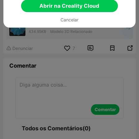
Abrir na Creality Cloud
Cancelar
Fractal fidget star w/handle
434.95KB
Modelo 3D Relacionado


Denunciar
7

Comentar
Comentar
Todos os Comentários(0)