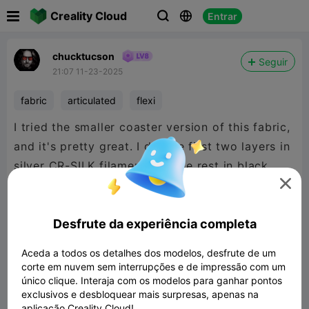

Creality Cloud
Entrar



chucktucson
Seguir
21:07 11-23-2025
fabric
articulated
flexi
I tried the smaller coaster version of this fabric,
and it's pretty great. I did the first two layers in
silver CR-SILK filament and the rest in black

Hyper PLA.
Desfrute da experiência completa
This fabric is very very flexible and works great
Aceda a todos os detalhes dos modelos, desfrute de um
as a coaster. Coaster takes about an hour to
corte em nuvem sem interrupções e de impressão com um
único clique. Interaja com os modelos para ganhar pontos
print with the settings I posted.
exclusivos e desbloquear mais surpresas, apenas na
aplicação Creality Cloud!