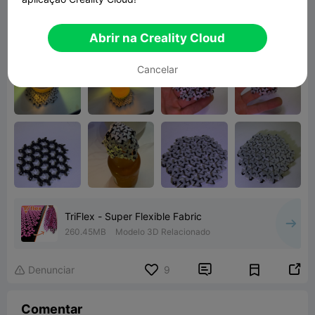
Thanks for the great model!
Abrir na Creality Cloud
Cancelar
TriFlex - Super Flexible Fabric
260.45MB
Modelo 3D Relacionado


Denunciar
9

Comentar