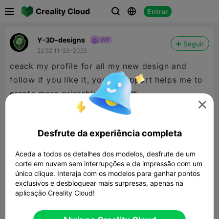

Creality Cloud
Entrar



Y-3D-designs
Seguir
22:52 11-23-2025
ceack my profile for all my new design and
follow if you like it, you're support helps me to
create more printable models🫶

Desfrute da experiência completa
Aceda a todos os detalhes dos modelos, desfrute de um
corte em nuvem sem interrupções e de impressão com um
único clique. Interaja com os modelos para ganhar pontos
exclusivos e desbloquear mais surpresas, apenas na
aplicação Creality Cloud!