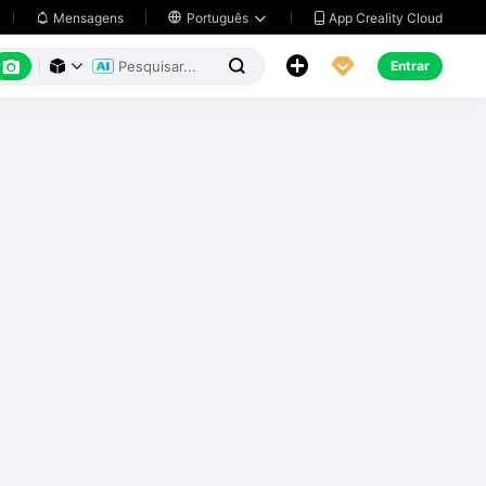
App Creality Cloud
Mensagens

Português






Entrar


