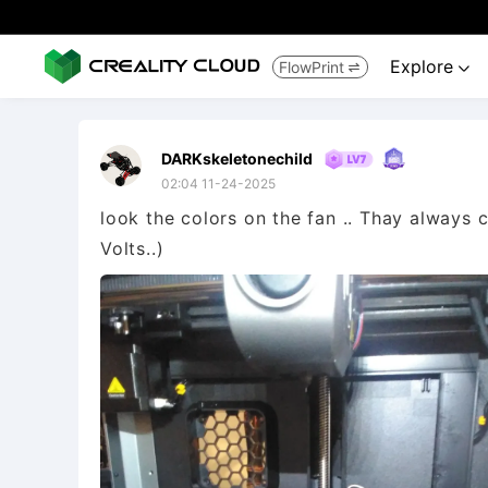
Explore
FlowPrint


DARKskeletonechild
02:04 11-24-2025
look the colors on the fan .. Thay always 
Volts..)