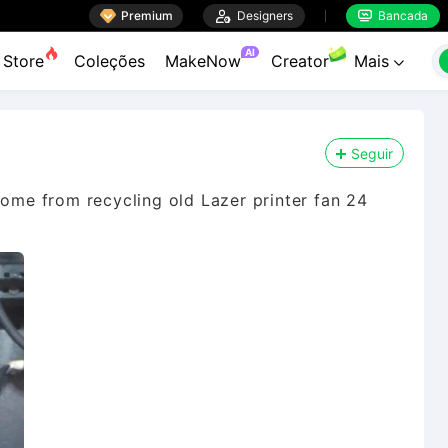

Premium

Designers
Bancada


AI
Store
Coleções
MakeNow
Creator
Mais

Seguir
come from recycling old Lazer printer fan 24