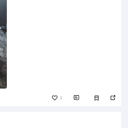


3