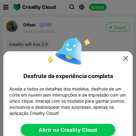

Creality Cloud
Entrar



Olfaer
Seguir
13:08 11-24-2025
creality wifi box 2 0
Hello. Can you tell me how to disable or change

the WiFi password on the Creality Box 2.0? It's
visible to everyone, and the password is
Desfrute da experiência completa
1234567😥 So, anyone can access it, but I'm
Aceda a todos os detalhes dos modelos, desfrute de um
using a wired connection to the router.
corte em nuvem sem interrupções e de impressão com um
único clique. Interaja com os modelos para ganhar pontos


Denunciar
2

exclusivos e desbloquear mais surpresas, apenas na
aplicação Creality Cloud!
Comentar
Abrir na Creality Cloud