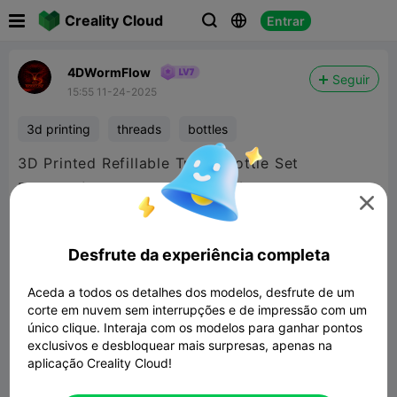

Creality Cloud
Entrar



4DWormFlow
Seguir
15:55 11-24-2025
3d printing
threads
bottles
3D Printed Refillable Travel Bottle Set
Πρακτικό, επαναχρησιμοποιούμενο και

φτιαγμένο για όσους ταξιδεύουν «ελαφριά».
Σχεδίαση από το μηδέν στο FreeCAD, με
Desfrute da experiência completa
custom screw threads για ασφαλές βίδωμα
χωρίς διαρροές. Ιδανικά για σαμπουάν, σαπούνι,
Aceda a todos os detalhes dos modelos, desfrute de um
corte em nuvem sem interrupções e de impressão com um
λοσιόν ή άλατα μαλλιών.
único clique. Interaja com os modelos para ganhar pontos
exclusivos e desbloquear mais surpresas, apenas na
aplicação Creality Cloud!