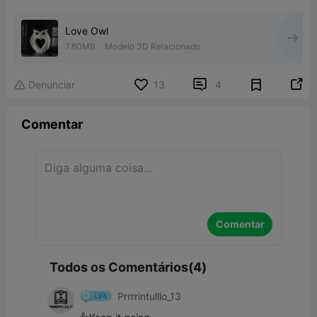
Love Owl
7.60MB
Modelo 3D Relacionado


Denunciar
13
4

Comentar
Comentar
Todos os Comentários(4)
Prrrrintulllo_13