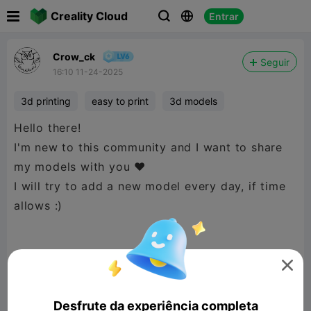

Creality Cloud
Entrar



Crow_ck
Seguir
16:10 11-24-2025
3d printing
easy to print
3d models
Hello there!
I'm new to this community and I want to share
my models with you ♥
I will try to add a new model every day, if time
allows :)
At the beginning my favorite Love Owl - modern

and minimalist decor or a thoughtful gift for all
owl lovers or someone special who is close to
Desfrute da experiência completa