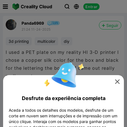

Creality Cloud
Entrar



Panda6969
Seguir
21:24 11-24-2025
3d printing
multicolor
diy
I used a PET plate on my reality HI 3-D printer I
chose a copper silk color for the box and black
for the lettering the box itself came out really
really great

Desfrute da experiência completa
Aceda a todos os detalhes dos modelos, desfrute de um
corte em nuvem sem interrupções e de impressão com um
único clique. Interaja com os modelos para ganhar pontos