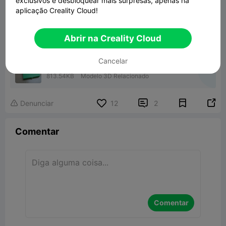
exclusivos e desbloquear mais surpresas, apenas na
aplicação Creality Cloud!
Abrir na Creality Cloud
Cancelar
Creality Toolbox: Print-In-Place
813.54KB
Modelo 3D Relacionado


Denunciar
12
2

Comentar
Comentar