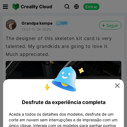

Creality Cloud
Entrar



Grandpa kempe
Seguir
23:01 11-24-2025
The designer of this skeleton kit card is very
talented. My grandkids are going to love it.
Much appreciated.

Desfrute da experiência completa
Aceda a todos os detalhes dos modelos, desfrute de um
corte em nuvem sem interrupções e de impressão com um
único clique. Interaja com os modelos para ganhar pontos