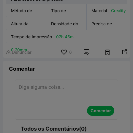
Método de
Tipo de
Material
：
Creality
Impressão
Altura da
：
FFF
Dispositivo
Densidade do
：
K1
HyperPLA
Precisa de
Camada
Tempo de Impressão
：
Max
Infill
：
02h 45m
：
50.00%
Suporte
：
Não

0.20mm


Denunciar
6

Comentar
Comentar
Todos os Comentários(0)