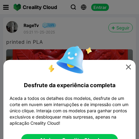

Creality Cloud
Entrar



RageTv
Seguir
05:21 11-25-2025
printed in PLA

Desfrute da experiência completa
Aceda a todos os detalhes dos modelos, desfrute de um
corte em nuvem sem interrupções e de impressão com um
único clique. Interaja com os modelos para ganhar pontos
exclusivos e desbloquear mais surpresas, apenas na
aplicação Creality Cloud!
Vision chamanica relieve