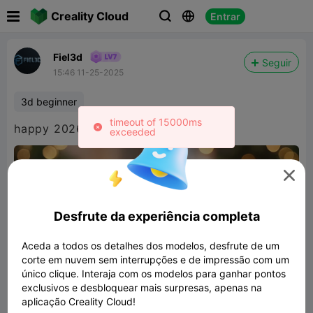

Creality Cloud
Entrar



Fiel3d
Seguir
15:46 11-25-2025
3d beginner
timeout of 15000ms
happy 2026 - 10 g - easy to print
exceeded

Desfrute da experiência completa
Aceda a todos os detalhes dos modelos, desfrute de um
corte em nuvem sem interrupções e de impressão com um
único clique. Interaja com os modelos para ganhar pontos
exclusivos e desbloquear mais surpresas, apenas na
aplicação Creality Cloud!