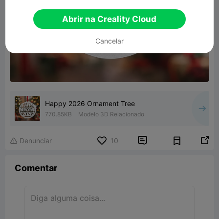
Abrir na Creality Cloud
Cancelar
Happy 2026 Ornament Tree
770.85KB
Modelo 3D Relacionado


Denunciar
10

Comentar