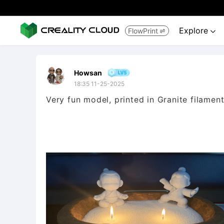
Explore
FlowPrint


Howsan
18:35 11-25-2025
Very fun model, printed in Granite filamen