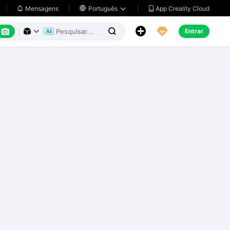
App Creality Cloud
Mensagens

Português






Entrar


