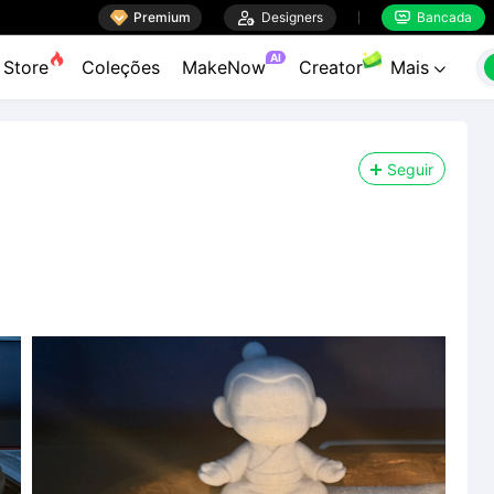

Premium

Designers
Bancada


AI
Store
Coleções
MakeNow
Creator
Mais

Seguir
t