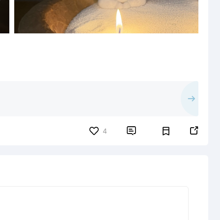


4