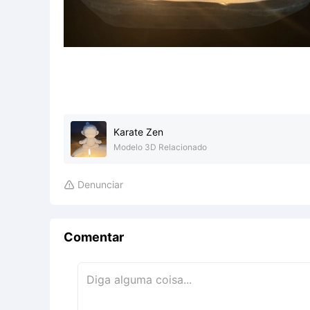
Karate Zen
Modelo 3D Relacionado
Denunciar

Comentar