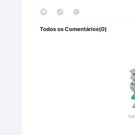



Todos os Comentários(0)
Nã