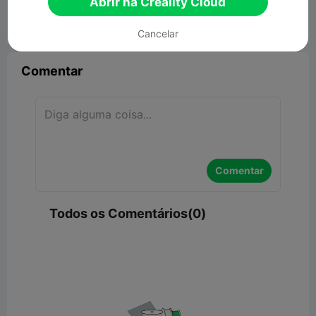
Abrir na Creality Cloud


Denunciar
5

Cancelar
Comentar
Comentar
Todos os Comentários(0)