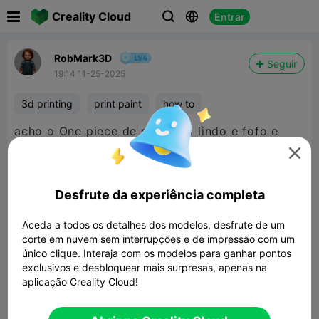

Creality Cloud
Entrar



RobMark3D
Seguir
19:14 11-25-2025
3d printing
print paint
how to
acho o One piece de natal tão lindo e fofo e
vocês? 💪💪

Desfrute da experiência completa
Aceda a todos os detalhes dos modelos, desfrute de um
corte em nuvem sem interrupções e de impressão com um
único clique. Interaja com os modelos para ganhar pontos
exclusivos e desbloquear mais surpresas, apenas na
aplicação Creality Cloud!