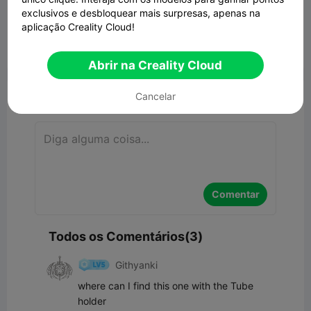
K2 bowden tube saver
exclusivos e desbloquear mais surpresas, apenas na
758.82KB
Modelo 3D Relacionado
aplicação Creality Cloud!


Denunciar
7
3

Abrir na Creality Cloud
Comentar
Cancelar
Comentar
Todos os Comentários(3)
Githyanki
where can I find this one with the Tube 
holder