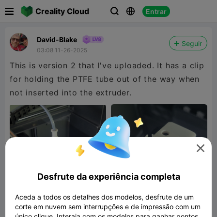

Creality Cloud
Entrar



David-Blake
Seguir
03:08 11-26-2025
This is version 2 that I've uploaded. It has a clip
for holding the PTFE tube out of the way when
not inserted into the extruder.

Desfrute da experiência completa
Aceda a todos os detalhes dos modelos, desfrute de um
corte em nuvem sem interrupções e de impressão com um
único clique. Interaja com os modelos para ganhar pontos