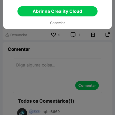
Abrir na Creality Cloud
Cell Jr (DragonballZ)
30.36MB
Modelo 3D Relacionado
Cancelar


Denunciar
9
1

Comentar
Comentar
Todos os Comentários(1)
rqbe8669