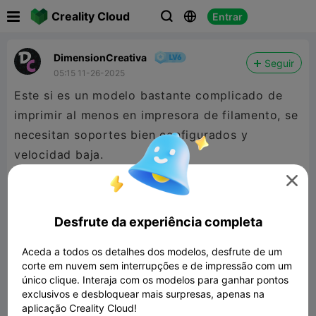

Creality Cloud
Entrar



DimensionCreativa
Seguir
05:15 11-26-2025
Este si es un modelo bastante complicado de
imprimir al menos en impresora de filamento, se
necesitan soportes bien configurados y
velocidad baja.


480P LD
Desfrute da experiência completa

Aceda a todos os detalhes dos modelos, desfrute de um
corte em nuvem sem interrupções e de impressão com um
único clique. Interaja com os modelos para ganhar pontos
exclusivos e desbloquear mais surpresas, apenas na
aplicação Creality Cloud!
00:58