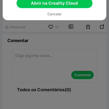
Abrir na Creality Cloud
Compact Disc Case Filament Hinged
Cancelar
1009.10KB
Modelo 3D Relacionado


Denunciar
10

Comentar
Comentar
Todos os Comentários(0)