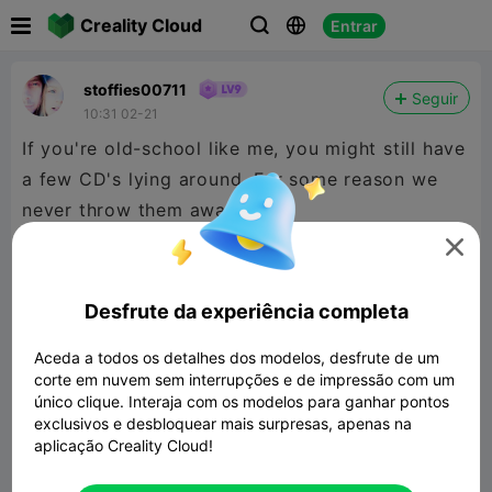

Creality Cloud
Entrar



stoffies00711
Seguir
10:31 02-21
If you're old-school like me, you might still have
a few CD's lying around. For some reason we
never throw them away.
Here is an easy storage option.

Desfrute da experiência completa
Aceda a todos os detalhes dos modelos, desfrute de um
corte em nuvem sem interrupções e de impressão com um
único clique. Interaja com os modelos para ganhar pontos
exclusivos e desbloquear mais surpresas, apenas na
aplicação Creality Cloud!