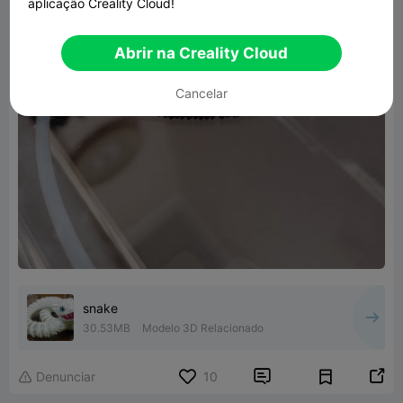
aplicação Creality Cloud!
Abrir na Creality Cloud
Cancelar
snake
30.53MB
Modelo 3D Relacionado


Denunciar
10
