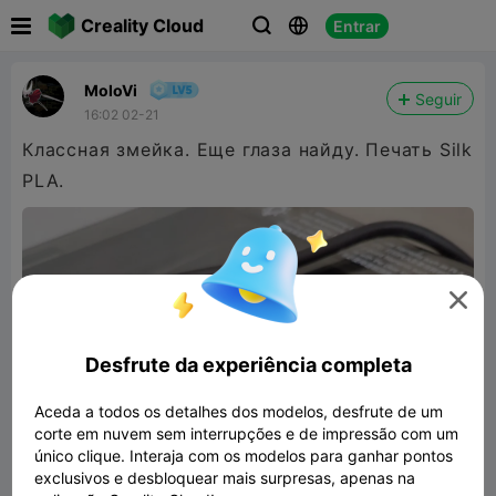

Creality Cloud
Entrar



MoloVi
Seguir
16:02 02-21
Классная змейка. Еще глаза найду. Печать Silk
PLA.

Desfrute da experiência completa
Aceda a todos os detalhes dos modelos, desfrute de um
corte em nuvem sem interrupções e de impressão com um
único clique. Interaja com os modelos para ganhar pontos
exclusivos e desbloquear mais surpresas, apenas na