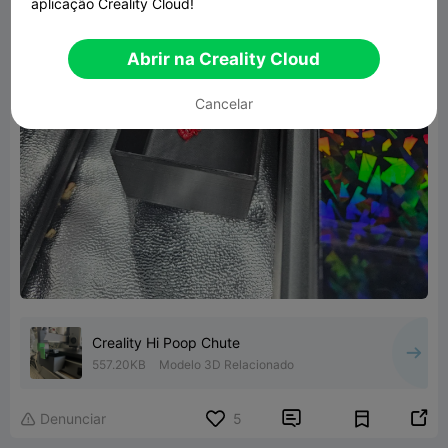
aplicação Creality Cloud!
Abrir na Creality Cloud
Cancelar
Creality Hi Poop Chute
557.20KB
Modelo 3D Relacionado


Denunciar
5
