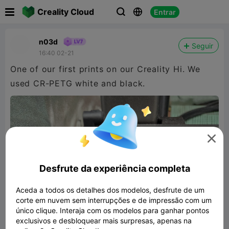

Creality Cloud
Entrar



n03d
Seguir
16:40 02-21
One of our first prints on our Creality Hi. We
used CR-PETG white and black.

Desfrute da experiência completa
Aceda a todos os detalhes dos modelos, desfrute de um
corte em nuvem sem interrupções e de impressão com um
único clique. Interaja com os modelos para ganhar pontos
exclusivos e desbloquear mais surpresas, apenas na