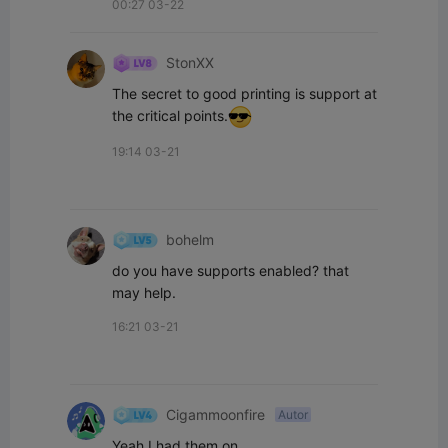
00:27 03-22
StonXX
The secret to good printing is support at 
the critical points.
19:14 03-21
bohelm
do you have supports enabled? that 
may help.
16:21 03-21
Cigammoonfire
Autor
Yeah I had them on.