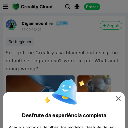

Creality Cloud
Entrar



Cigammoonfire
Seguir
16:09 03-21
3d beginner
So I got the Creality asa filament but using the
default settings doesn’t work, ie pic. What am I

Desfrute da experiência completa
Aceda a todos os detalhes dos modelos, desfrute de um