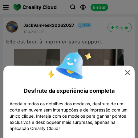

Creality Cloud
Entrar



JackVanHeek20262027
Seguir
18:42 03-21
Elle est bien à imprimer sans support

Desfrute da experiência completa
Aceda a todos os detalhes dos modelos, desfrute de um
corte em nuvem sem interrupções e de impressão com um
único clique. Interaja com os modelos para ganhar pontos
exclusivos e desbloquear mais surpresas, apenas na
Porsche 959
aplicação Creality Cloud!
8.56MB
Modelo 3D Relacionado