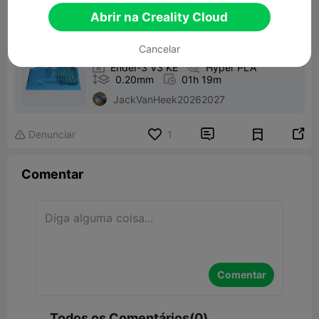
Abrir na Creality Cloud
Imprimir Arquivo：
obj_1_Botton

Cancelar

Ender-3 V3 KE

Hyper PLA

0.20mm

01h 19m
JackVanHeek20262027


Denunciar
1

Comentar
Comentar
Todos os Comentários(0)