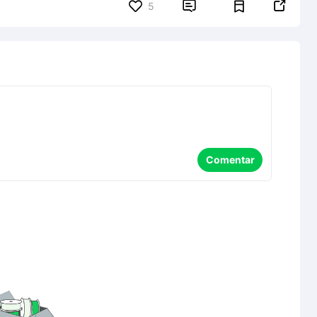


5
Comentar