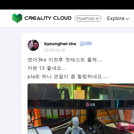
Explore
FlowPrint


byounghwi cho
23:53 03-21
엔더3ke 이전후 첫테스트 출력….
카본 13 좋네요…
pla로 하니 관절이 좀 헐렁하네요…..