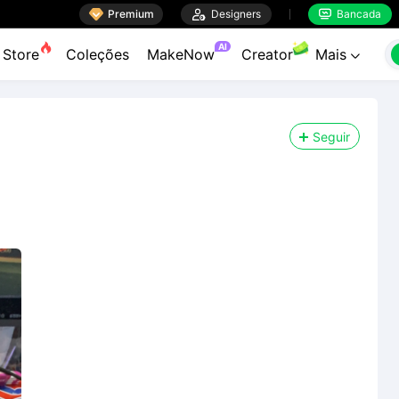

Premium

Designers
Bancada


AI
Store
Coleções
MakeNow
Creator
Mais

Seguir