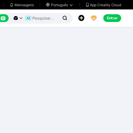
App Creality Cloud
Mensagens

Português






Entrar


