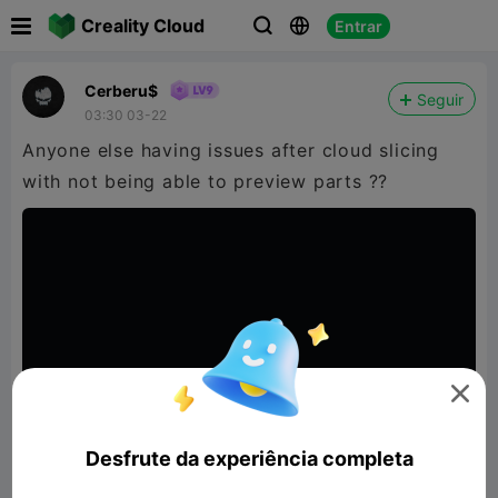

Creality Cloud
Entrar



Cerberu$
Seguir
03:30 03-22
Anyone else having issues after cloud slicing
with not being able to preview parts ??

Desfrute da experiência completa