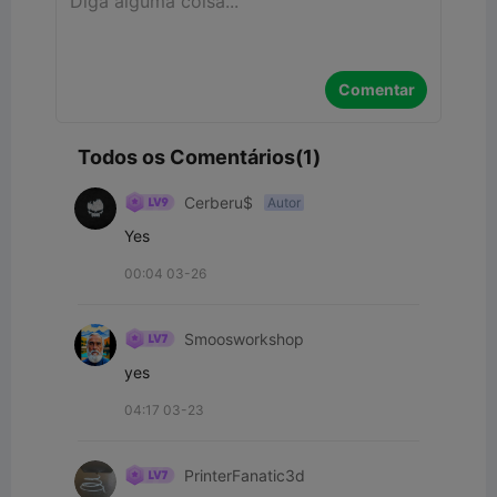
Comentar
Todos os Comentários(1)
Cerberu$
Autor
Yes
00:04 03-26
Smoosworkshop
yes
04:17 03-23
PrinterFanatic3d