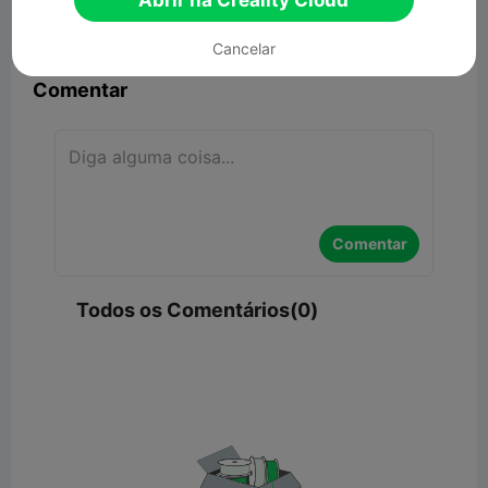
Abrir na Creality Cloud


Denunciar
6

Cancelar
Comentar
Comentar
Todos os Comentários(0)