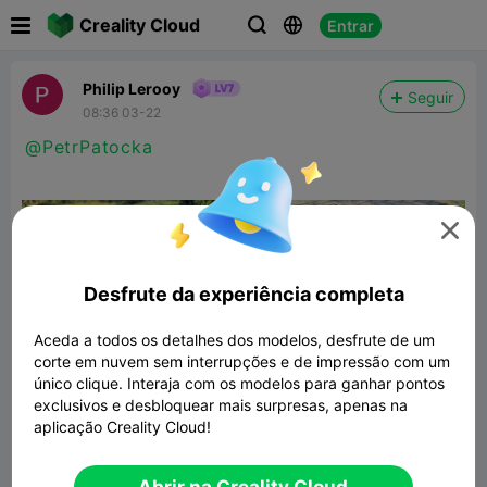

Creality Cloud
Entrar



Philip Lerooy
Seguir
08:36 03-22
@PetrPatocka

Desfrute da experiência completa
Aceda a todos os detalhes dos modelos, desfrute de um
corte em nuvem sem interrupções e de impressão com um
único clique. Interaja com os modelos para ganhar pontos
exclusivos e desbloquear mais surpresas, apenas na
aplicação Creality Cloud!
NBC.11 - 1:10 scale off-road trailer
(Defender 90)
14.13MB
Modelo 3D Relacionado