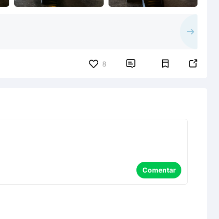


8
Comentar