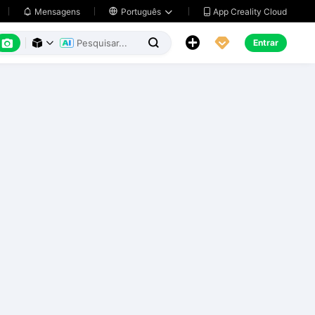
App Creality Cloud
Mensagens

Português






Entrar


