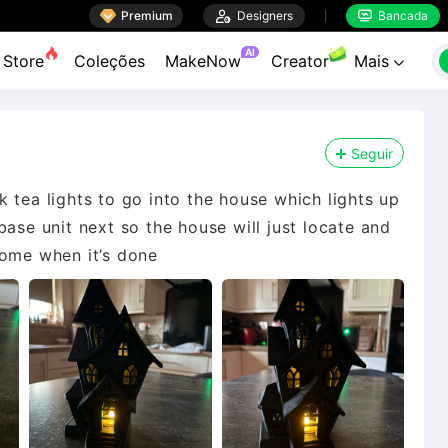

Premium

Designers
Bancada


AI
Store
Coleções
MakeNow
Creator
Mais

Seguir
 tea lights to go into the house which lights up
base unit next so the house will just locate and
come when it’s done