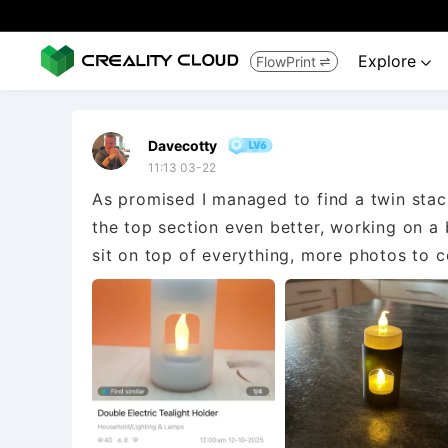
Explore
FlowPrint


Davecotty
11:13 03-22
As promised I managed to find a twin stack
the top section even better, working on a 
sit on top of everything, more photos to 