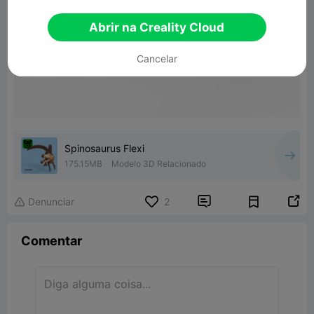
Abrir na Creality Cloud
Cancelar
Spinosaurus Flexi
175.15MB
Modelo 3D Relacionado


Denunciar
2

Comentar