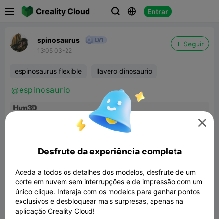

Creality Cloud
Entrar



spinosaurus
Seguir
13:05 03-22
espinosaurus flexible
llavero dinosaurio
@espinosaurio

Desfrute da experiência completa
Aceda a todos os detalhes dos modelos, desfrute de um
corte em nuvem sem interrupções e de impressão com um
único clique. Interaja com os modelos para ganhar pontos
exclusivos e desbloquear mais surpresas, apenas na
aplicação Creality Cloud!