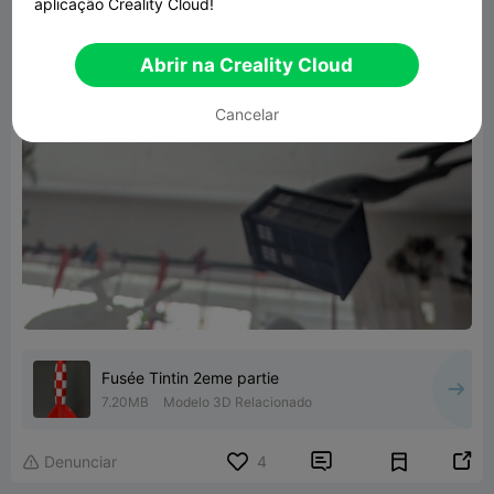
aplicação Creality Cloud!
Abrir na Creality Cloud
Cancelar
Fusée Tintin 2eme partie
7.20MB
Modelo 3D Relacionado


Denunciar
4
