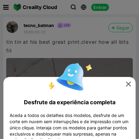

Creality Cloud
Entrar



tecno_batman
Seguir
15:00 03-22
tin tin at his best great print.clever how all bits
fit

Desfrute da experiência completa
Aceda a todos os detalhes dos modelos, desfrute de um
corte em nuvem sem interrupções e de impressão com um
único clique. Interaja com os modelos para ganhar pontos
exclusivos e desbloquear mais surpresas, apenas na