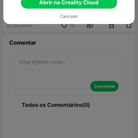
Articulated Night Fire Dragon
Abrir na Creality Cloud
36.43MB
Modelo 3D Relacionado
Cancelar


Denunciar
10

Comentar
Comentar
Todos os Comentários(0)