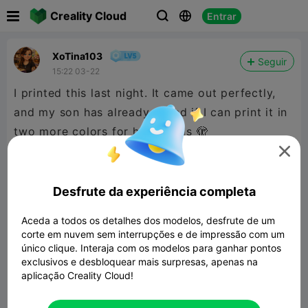

Creality Cloud
Entrar



XoTina103
Seguir
15:22 03-22
I printed this last night. It came out perfectly,
and my son has already asked if I can print it in
two more colors for his friends 🫣

Desfrute da experiência completa
Aceda a todos os detalhes dos modelos, desfrute de um
corte em nuvem sem interrupções e de impressão com um
único clique. Interaja com os modelos para ganhar pontos
exclusivos e desbloquear mais surpresas, apenas na
aplicação Creality Cloud!