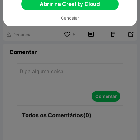
Abrir na Creality Cloud
Coin Bank - Cofrinho
Cancelar
89.05MB
Modelo 3D Relacionado


Denunciar
5

Comentar
Comentar
Todos os Comentários(0)