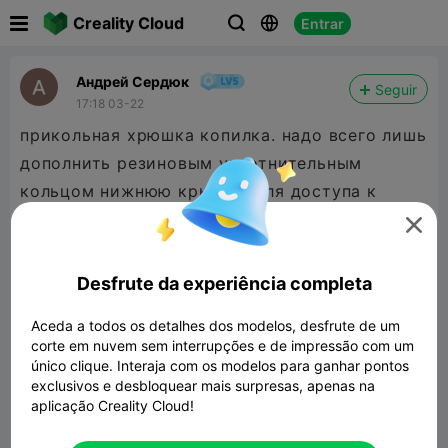

Creality Cloud
Entrar



Андрей Сердюк
Seguir
17:18 03-22
прикольная хрюшка копилка. надо всего лишь
дополнить резиновым уплотнительным
кольцом нижнюю крышку, для доступа к
монетам, и она почти идеальна, 😃

Desfrute da experiência completa
Aceda a todos os detalhes dos modelos, desfrute de um
corte em nuvem sem interrupções e de impressão com um
único clique. Interaja com os modelos para ganhar pontos
exclusivos e desbloquear mais surpresas, apenas na
aplicação Creality Cloud!