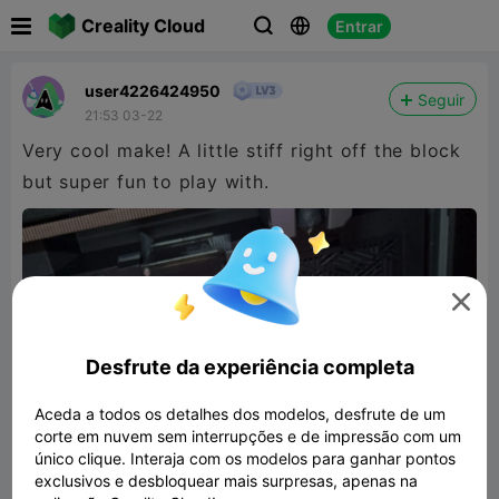

Creality Cloud
Entrar



user4226424950
Seguir
21:53 03-22
Very cool make! A little stiff right off the block
but super fun to play with.

Desfrute da experiência completa
Aceda a todos os detalhes dos modelos, desfrute de um
corte em nuvem sem interrupções e de impressão com um
único clique. Interaja com os modelos para ganhar pontos
exclusivos e desbloquear mais surpresas, apenas na