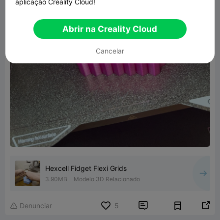
aplicação Creality Cloud!
Abrir na Creality Cloud
Cancelar
Hexcell Fidget Flexi Grids
3.90MB
Modelo 3D Relacionado


Denunciar
5
