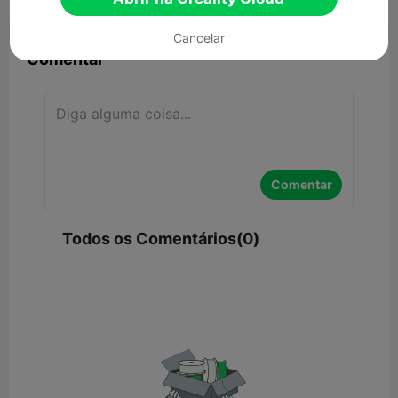


Denunciar
4

Cancelar
Comentar
Comentar
Todos os Comentários(0)