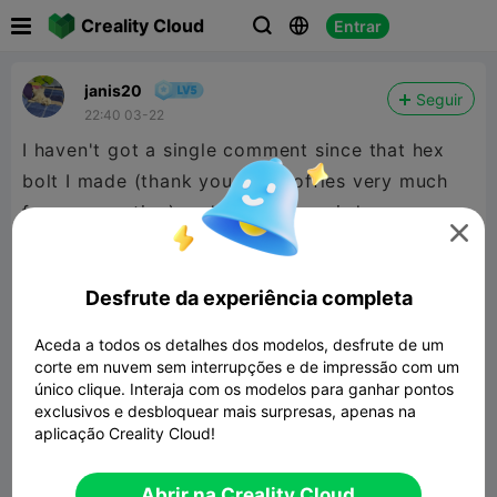

Creality Cloud
Entrar



janis20
Seguir
22:40 03-22
I haven't got a single comment since that hex
bolt I made (thank you mr. Stoffies very much
for commenting) and it's quite weird.

I'd like to hear YOUR opinions on what I do, so I
Desfrute da experiência completa
can see either the good parts or flaws of my
ways.
Aceda a todos os detalhes dos modelos, desfrute de um
corte em nuvem sem interrupções e de impressão com um
único clique. Interaja com os modelos para ganhar pontos
If you can comment on any of my posts, that
exclusivos e desbloquear mais surpresas, apenas na
would be grand and I would owe you my
aplicação Creality Cloud!
gratitude
Abrir na Creality Cloud