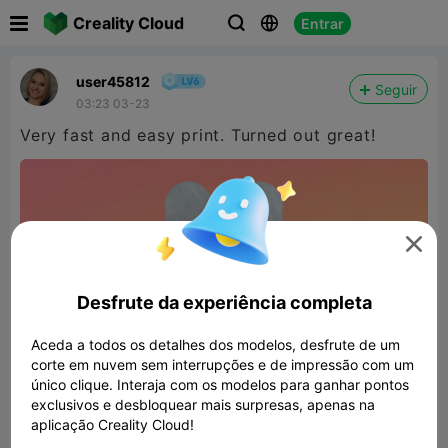

Creality Cloud
Entrar



user45812
Seguir
03:23 03-23
Very fast and easy print. Turned out great!

Desfrute da experiência completa
Aceda a todos os detalhes dos modelos, desfrute de um
corte em nuvem sem interrupções e de impressão com um
único clique. Interaja com os modelos para ganhar pontos
exclusivos e desbloquear mais surpresas, apenas na
aplicação Creality Cloud!