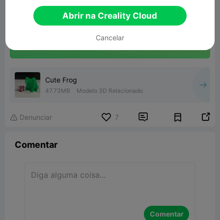
Abrir na Creality Cloud
Cancelar
Cute Frog
47.73MB
Modelo 3D Relacionado


Denunciar
7

Comentar
Comentar