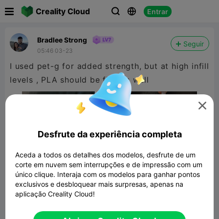

Creality Cloud
Entrar



Bradlee Strong
Seguir
05:46 03-23
I used pet-g for added strength, but at high infill
levels , PLA should be fine as well

Desfrute da experiência completa
Aceda a todos os detalhes dos modelos, desfrute de um
corte em nuvem sem interrupções e de impressão com um
único clique. Interaja com os modelos para ganhar pontos
exclusivos e desbloquear mais surpresas, apenas na
aplicação Creality Cloud!
72T spur gear set