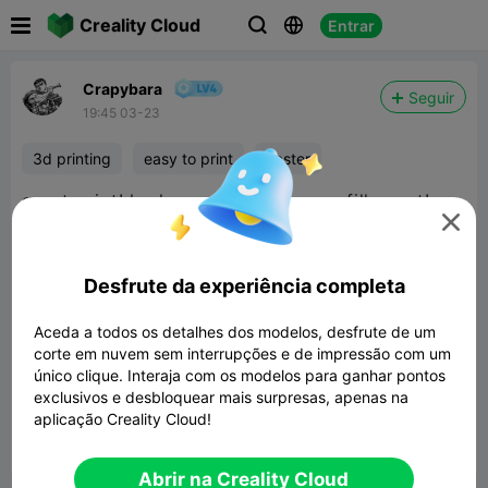

Creality Cloud
Entrar



Crapybara
Seguir
19:45 03-23
3d printing
easy to print
easter
great print! looks good with brown fillament!

Desfrute da experiência completa
Aceda a todos os detalhes dos modelos, desfrute de um
corte em nuvem sem interrupções e de impressão com um
Chocolate EasterBunny
único clique. Interaja com os modelos para ganhar pontos
exclusivos e desbloquear mais surpresas, apenas na
9.67MB
Modelo 3D Relacionado
aplicação Creality Cloud!


Denunciar
5

Abrir na Creality Cloud