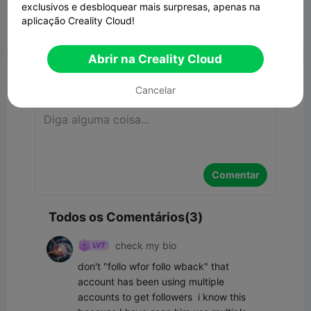
Modelo 3D Relacionado
exclusivos e desbloquear mais surpresas, apenas na
aplicação Creality Cloud!


Denunciar
13
3

Abrir na Creality Cloud
Comentar
Cancelar
Comentar
Todos os Comentários(3)
check my bio
don't "follo wfor follo wback" that 
account has been using multiple 
accounts to get followers  i know this 