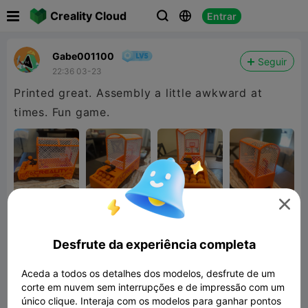

Creality Cloud
Entrar



Gabe001100
Seguir
22:36 03-23
Printed great. Assembly a little awkward at

Desfrute da experiência completa
Aceda a todos os detalhes dos modelos, desfrute de um
corte em nuvem sem interrupções e de impressão com um
Table basketball
único clique. Interaja com os modelos para ganhar pontos