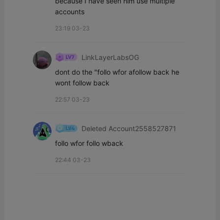
because I have seen him use multiple 
accounts
23:19 03-23
LinkLayerLabsOG
dont do the "follo wfor afollow back he 
wont follow back
22:57 03-23
Deleted Account2558527871
follo wfor follo wback
22:44 03-23