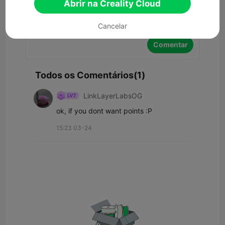
Abrir na Creality Cloud
Cancelar
Comentar
Todos os Comentários(1)
LinkLayerLabsOG
ok, if you dont want points :P
15:23 03-24