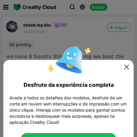

Creality Cloud
Entrar



check my bio
Seguir
14:28 03-24
3d printing
we have 8 boosts this week, omg we beat the
record lol
@LinkLayerLabsOG
@mayor John

west
but dont use them all on me there's other
people with awesome model's lol but I
Desfrute da experiência completa
appreciate your support
Aceda a todos os detalhes dos modelos, desfrute de um


Denunciar
12
1
corte em nuvem sem interrupções e de impressão com um

único clique. Interaja com os modelos para ganhar pontos
exclusivos e desbloquear mais surpresas, apenas na
Comentar
aplicação Creality Cloud!