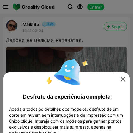

Creality Cloud
Entrar



Maikl85
Seguir
16:25 03-24
Ладони не целыми напечатал.

Desfrute da experiência completa
Aceda a todos os detalhes dos modelos, desfrute de um
corte em nuvem sem interrupções e de impressão com um
único clique. Interaja com os modelos para ganhar pontos
exclusivos e desbloquear mais surpresas, apenas na
aplicação Creality Cloud!