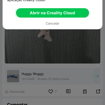
Abrir na Creality Cloud
Cancelar
Huggy Wuggy
161.06MB
Modelo 3D Relacionado


Denunciar
7

Comentar