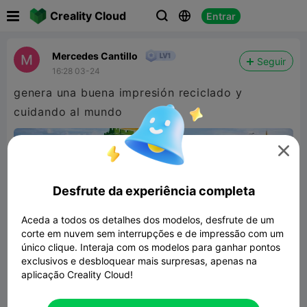

Creality Cloud
Entrar



Mercedes Cantillo
Seguir
16:28 03-24
genera una buena impresión reciclado y
cuidando al mundo

Desfrute da experiência completa
Aceda a todos os detalhes dos modelos, desfrute de um
corte em nuvem sem interrupções e de impressão com um
único clique. Interaja com os modelos para ganhar pontos
exclusivos e desbloquear mais surpresas, apenas na
aplicação Creality Cloud!