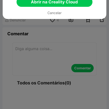
LLavero en 3d
Abrir na Creality Cloud
1.97MB
Modelo 3D Relacionado
Cancelar


Denunciar
4

Comentar
Comentar
Todos os Comentários(0)