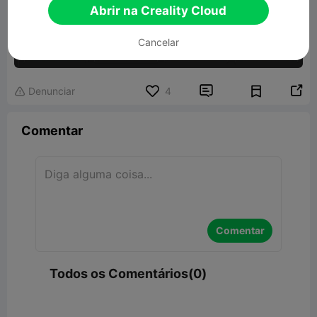
Abrir na Creality Cloud
Cancelar


Denunciar
4

Comentar
Comentar
Todos os Comentários(0)