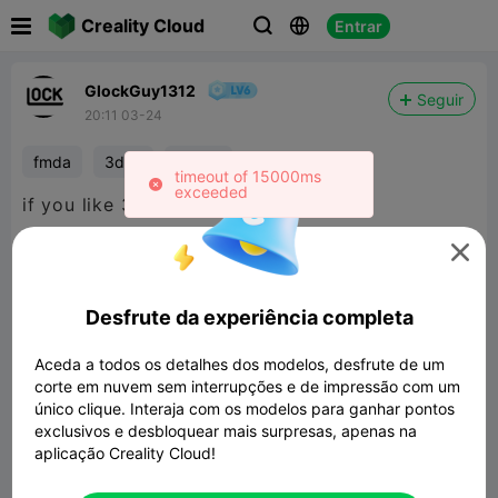

Creality Cloud
Entrar



GlockGuy1312
Seguir
20:11 03-24
fmda
3d2a
airsoft
timeout of 15000ms
exceeded
if you like 3d2a content head over to
maker

world
@PrintB0t
Desfrute da experiência completa
Aceda a todos os detalhes dos modelos, desfrute de um
corte em nuvem sem interrupções e de impressão com um
único clique. Interaja com os modelos para ganhar pontos
exclusivos e desbloquear mais surpresas, apenas na
aplicação Creality Cloud!