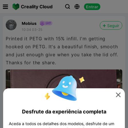

Creality Cloud
Entrar



Mobius
Seguir
10:34 03-25
Printed it PETG with 15% infill. I'm getting
hooked on PETG. It's a beautiful finish, smooth
and just enough give when you take the lid off.
Thanks for the share.

Desfrute da experiência completa
Aceda a todos os detalhes dos modelos, desfrute de um