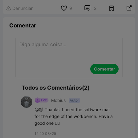


Denunciar
9
2

Comentar
Comentar
Todos os Comentários(2)
Mobius
Autor
😁🤣 Thanks. I need the software mat 
for the edge of the workbench. Have a 
good one 👍🏻
12:20 03-25