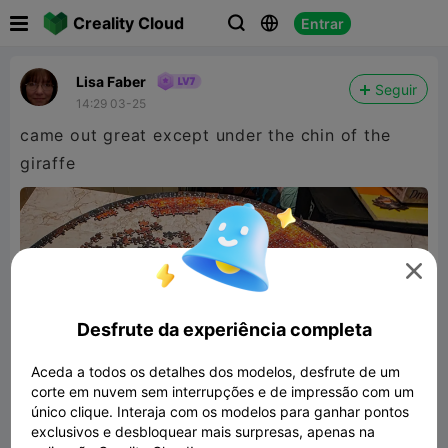

Creality Cloud
Entrar



Lisa Faber
Seguir
14:29 03-25
came out great except under the chin of the
giraffe

Desfrute da experiência completa
Aceda a todos os detalhes dos modelos, desfrute de um
corte em nuvem sem interrupções e de impressão com um
único clique. Interaja com os modelos para ganhar pontos
exclusivos e desbloquear mais surpresas, apenas na