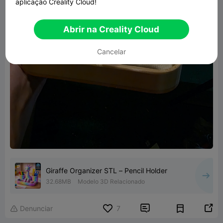
aplicação Creality Cloud!
Abrir na Creality Cloud
Cancelar
Giraffe Organizer STL – Pencil Holder
32.68MB
Modelo 3D Relacionado


Denunciar
7
