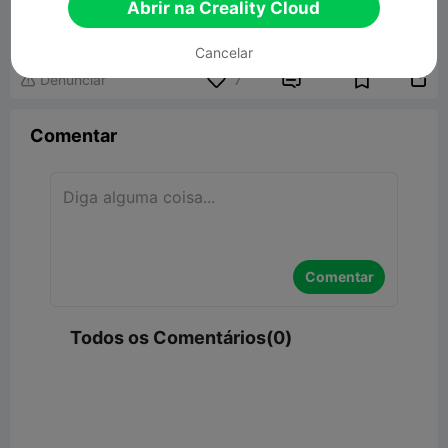
Abrir na Creality Cloud
Cancelar


Denunciar
7

Comentar
Comentar
Todos os Comentários(0)