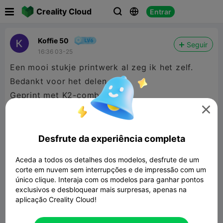

Creality Cloud
Entrar



Koffie 50
Seguir
16:36 03-25
Een mooi stukje printwerk al zeg ik het zelf.
Bedankt voor het delen.
Geprint met K2-combo
Hyper PLA

Desfrute da experiência completa
Aceda a todos os detalhes dos modelos, desfrute de um
corte em nuvem sem interrupções e de impressão com um
único clique. Interaja com os modelos para ganhar pontos
exclusivos e desbloquear mais surpresas, apenas na
aplicação Creality Cloud!