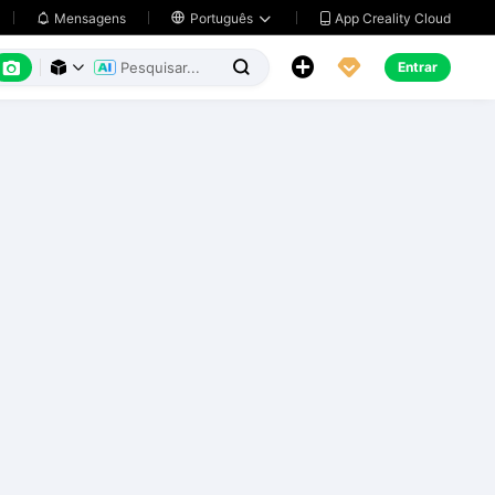
App Creality Cloud
Mensagens

Português






Entrar


