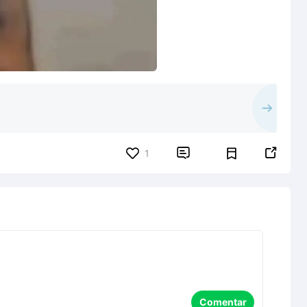


1
Comentar