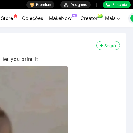

Premium

Designers
Bancada


AI
Store
Coleções
MakeNow
Creator
Mais

Seguir
 let you print it