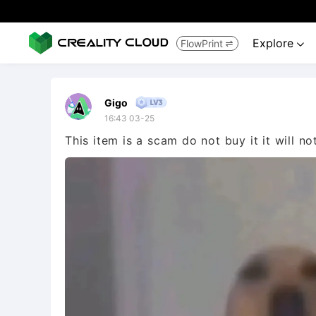
Explore
FlowPrint


Gigo
16:43 03-25
This item is a scam do not buy it it will not