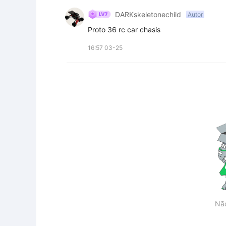
DARKskeletonechild
Autor
Proto 36 rc car chasis
16:57 03-25
Nã