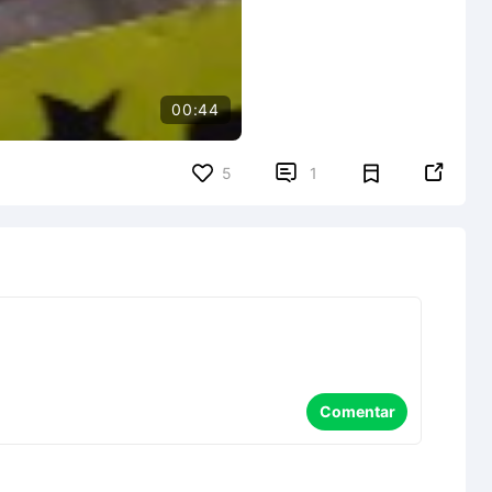
00:44


5
1
Comentar