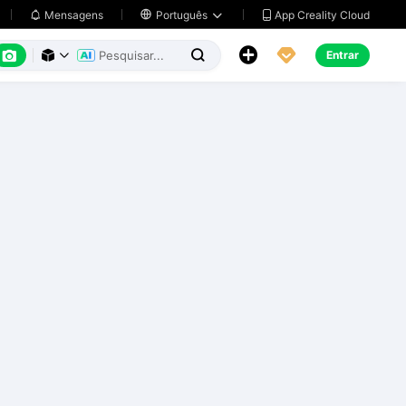
App Creality Cloud
Mensagens

Português






Entrar


