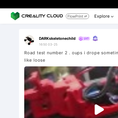
Explore
FlowPrint


DARKskeletonechild
16:50 03-25
Road test number 2 . oups i drope sometin
like loose
