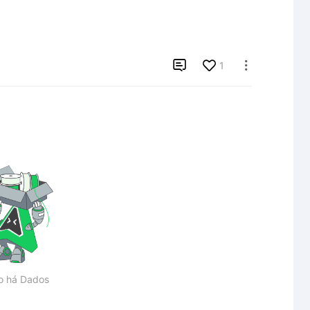

1

o há Dados