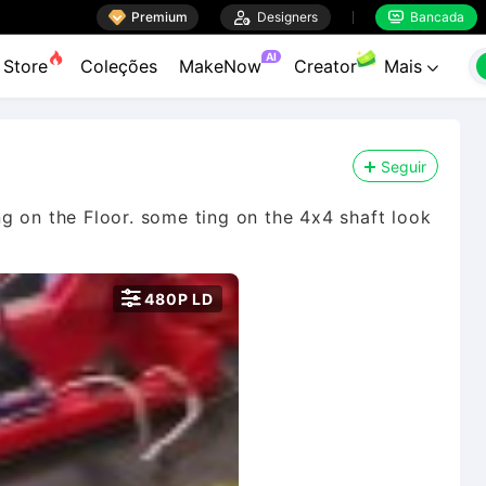

Premium

Designers
Bancada


AI
Store
Coleções
MakeNow
Creator
Mais

Seguir
g on the Floor. some ting on the 4x4 shaft look

480P LD