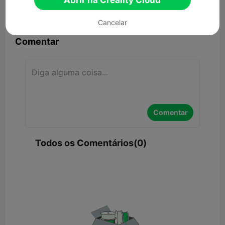
Abrir na Creality Cloud


Denunciar
8

Cancelar
Comentar
Comentar
Todos os Comentários(0)