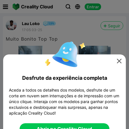

Creality Cloud
Entrar



Lau Loko
Seguir
17:05 03-25
Muito Bonito Top Top

Desfrute da experiência completa
Aceda a todos os detalhes dos modelos, desfrute de um
corte em nuvem sem interrupções e de impressão com um
único clique. Interaja com os modelos para ganhar pontos
exclusivos e desbloquear mais surpresas, apenas na
aplicação Creality Cloud!
cat sleep
19.51MB
Modelo 3D Relacionado