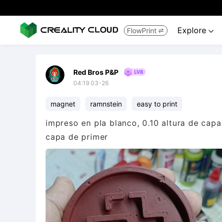
Explore
FlowPrint


Red Bros P&P
04:19 03-26
magnet
ramnstein
easy to print
impreso en pla blanco, 0.10 altura de cap
capa de primer