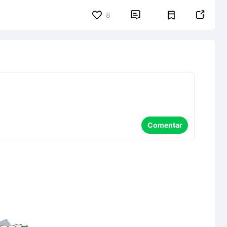


8
Comentar