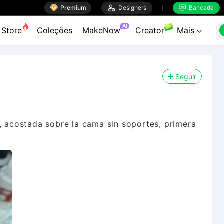

Premium

Designers
Bancada


AI
Store
Coleções
MakeNow
Creator
Mais

Seguir
a, acostada sobre la cama sin soportes, primera