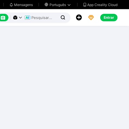
App Creality Cloud
Mensagens

Português






Entrar


