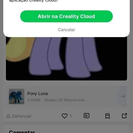
Abrir na Creality Cloud
Cancelar
Pony Luna
4.60MB
Modelo 3D Relacionado


Denunciar
1

Comentar