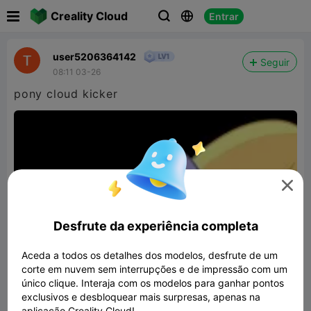

Creality Cloud
Entrar



user5206364142
Seguir
08:11 03-26
pony cloud kicker

Desfrute da experiência completa
Aceda a todos os detalhes dos modelos, desfrute de um
corte em nuvem sem interrupções e de impressão com um
único clique. Interaja com os modelos para ganhar pontos
exclusivos e desbloquear mais surpresas, apenas na
aplicação Creality Cloud!