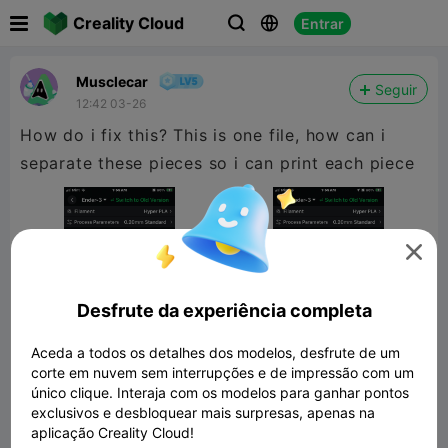

Creality Cloud
Entrar



Musclecar
Seguir
12:42 03-26
How do i fix this? This is one file, how can i
separate these pieces so i can print each piece

Desfrute da experiência completa
Aceda a todos os detalhes dos modelos, desfrute de um
corte em nuvem sem interrupções e de impressão com um
único clique. Interaja com os modelos para ganhar pontos
exclusivos e desbloquear mais surpresas, apenas na
Dogs are not allowed, Prohibition
aplicação Creality Cloud!