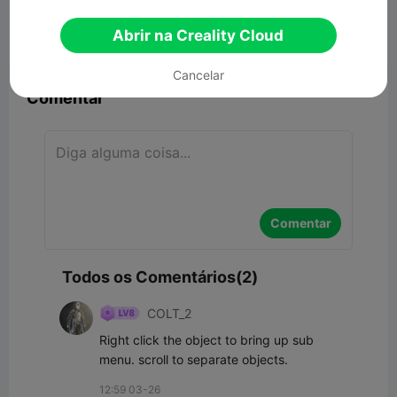
240.90KB
Modelo 3D Relacionado
Abrir na Creality Cloud


Denunciar
3
2

Cancelar
Comentar
Comentar
Todos os Comentários(2)
COLT_2
Right click the object to bring up sub 
menu. scroll to separate objects.
12:59 03-26